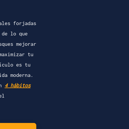
ales forjadas
 de lo que
sques mejorar
maximizar tu
ículo es tu
ida moderna.
on
4 hábitos
el