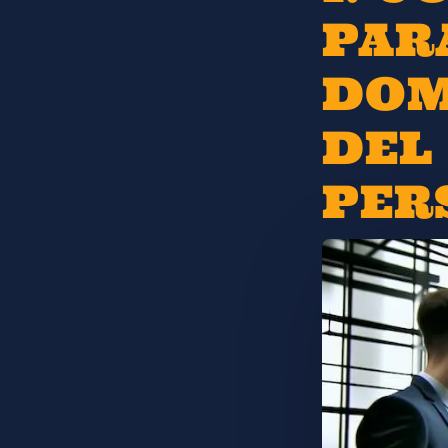
PAR
DOM
DEL
PER