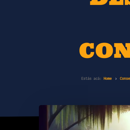
CO
Estás acá:
Home
Conse
5