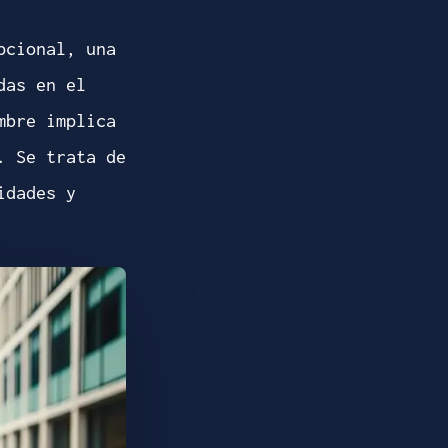
pcional, una
das en el
mbre implica
. Se trata de
idades y