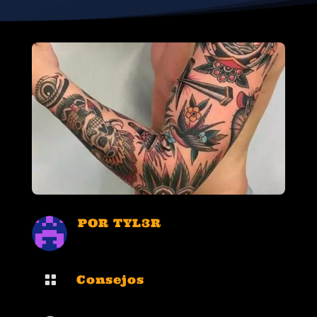
POR
TYL3R

Consejos