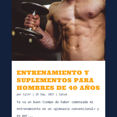
ENTRENAMIENTO Y
SUPLEMENTOS PARA
HOMBRES DE 40 AÑOS
por
tyl3r
|
26 Sep, 2021
|
Salud
Ya va un buen tiempo de haber comenzado mi
entrenamiento en un «gimnasio convencional» y
es por...