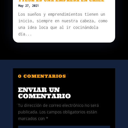
TYL3R ES UNA EMPRESA EN CHILE
May 27, 2021
Los sueños y emprendimientos tienen un
inicio, siempre en nuestra cabeza, como
una idea loca que al ir cocinándola
día...
0 COMENTARIOS
ENVIAR UN
COMENTARIO
Tu dirección de correo electrónico no será
publicada.
Los campos obligatorios están
marcados con
*