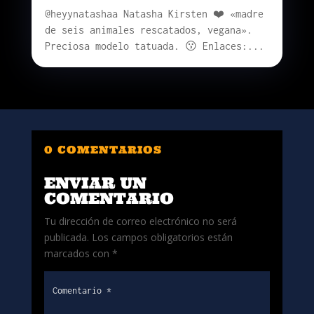
@heyynatashaa Natasha Kirsten ❤️ «madre
de seis animales rescatados, vegana».
Preciosa modelo tatuada. 😗 Enlaces:...
0 COMENTARIOS
ENVIAR UN
COMENTARIO
Tu dirección de correo electrónico no será
publicada.
Los campos obligatorios están
marcados con
*