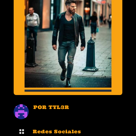
POR
TYL3R

Redes Sociales