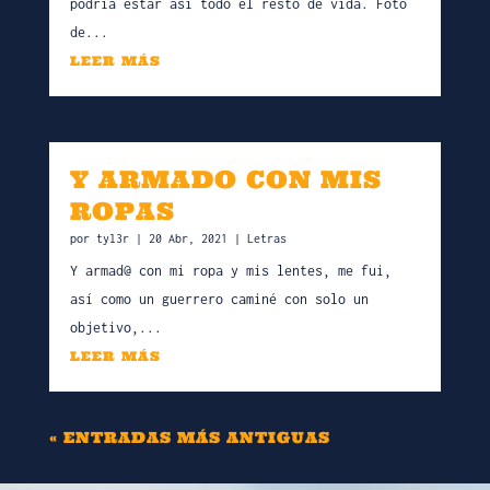
podría estar así todo el resto de vida. Foto
de...
LEER MÁS
Y ARMADO CON MIS
ROPAS
por
tyl3r
|
20 Abr, 2021
|
Letras
Y armad@ con mi ropa y mis lentes, me fui,
así como un guerrero caminé con solo un
objetivo,...
LEER MÁS
« ENTRADAS MÁS ANTIGUAS