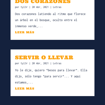
DOS CORAZONES
por
tyl3r
|
20 Abr, 2021
|
Letras
Dos corazones latiendo al ritmo que florece
un árbol en el bosque, oculto entre el
inmenso verde,...
LEER MÁS
SERVIR O LLEVAR
por
tyl3r
|
20 Abr, 2021
|
Letras
Yo le dije, quiero "besos para llevar". Ella
dijo, sólo tengo "para servir"... Y aquí
estamos,...
LEER MÁS